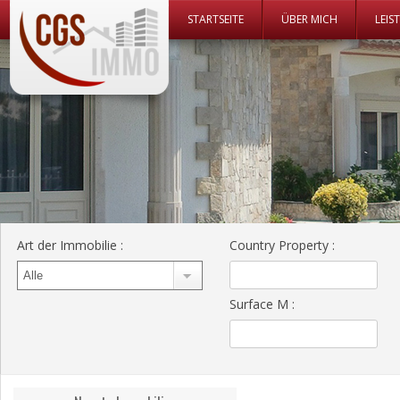
Zum Inhalt 
STARTSEITE
ÜBER MICH
LEIS
CGS Immo Web
CGS Immo
Art der Immobilie
:
Country Property
:
Surface M
: