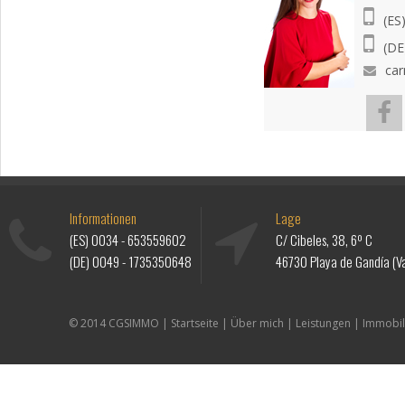
(ES
(DE
ca
Informationen
Lage
(ES)
0034 - 653559602
C/ Cibeles, 38, 6º C
(DE)
0049 - 1735350648
46730 Playa de Gandía (Va
© 2014 CGSIMMO |
Startseite
|
Über mich
|
Leistungen
|
Immobil