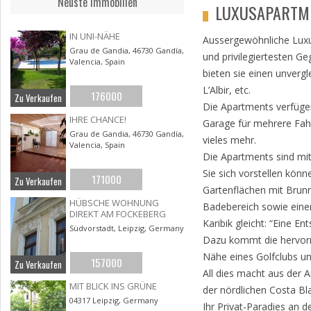
Neuste Immobilien
LUXUSAPARTM
IN UNI-NÄHE
Aussergewöhnliche Luxus
Grau de Gandia, 46730 Gandía,
und privilegiertesten G
Valencia, Spain
bieten sie einen unverg
L’Albir, etc.
176000
Zu Verkaufen
Die Apartments verfüge
IHRE CHANCE!
Garage für mehrere Fahr
Grau de Gandia, 46730 Gandía,
vieles mehr.
Valencia, Spain
Die Apartments sind mit
Sie sich vorstellen kön
171000
Zu Verkaufen
Gartenflächen mit Brunn
HÜBSCHE WOHNUNG
Badebereich sowie eine
DIREKT AM FOCKEBERG
Karibik gleicht: “Eine 
Südvorstadt, Leipzig, Germany
Dazu kommt die hervorr
Nähe eines Golfclubs u
157000
Zu Verkaufen
All dies macht aus der 
MIT BLICK INS GRÜNE
der nördlichen Costa Bl
04317 Leipzig, Germany
Ihr Privat-Paradies an 