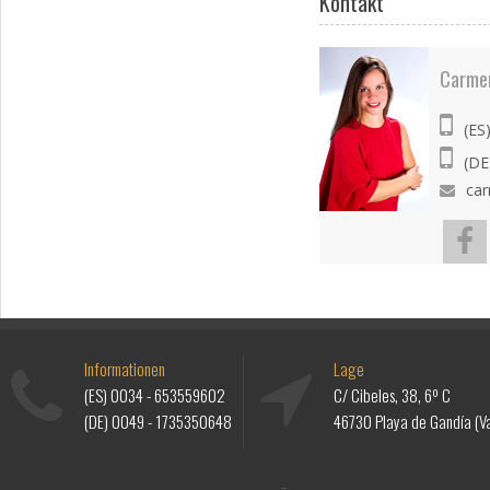
Kontakt
Carme
(ES
(DE
ca
Informationen
Lage
(ES)
0034 - 653559602
C/ Cibeles, 38, 6º C
(DE)
0049 - 1735350648
46730 Playa de Gandía (Va