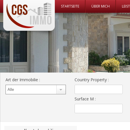
Zum Inhalt 
STARTSEITE
ÜBER MICH
LEIS
CGS Immo Web
CGS Immo
Art der Immobilie
:
Country Property
:
Surface M
: