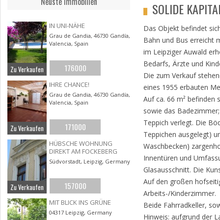
Neuste Immobilien
SOLIDE KAPIT
IN UNI-NÄHE
Das Objekt befindet sich
Grau de Gandia, 46730 Gandía,
Bahn und Bus erreicht 
Valencia, Spain
im Leipziger Auwald erh
Bedarfs, Ärzte und Kin
176000
Zu Verkaufen
Die zum Verkauf stehen
IHRE CHANCE!
eines 1955 erbauten Me
Grau de Gandia, 46730 Gandía,
Auf ca. 66 m² befinden 
Valencia, Spain
sowie das Badezimmer; a
Teppich verlegt. Die Bö
171000
Zu Verkaufen
Teppichen ausgelegt) u
HÜBSCHE WOHNUNG
Waschbecken) zargenho
DIREKT AM FOCKEBERG
Innentüren und Umfassu
Südvorstadt, Leipzig, Germany
Glasausschnitt. Die Kun
Auf den großen hofseit
157000
Zu Verkaufen
Arbeits-/Kinderzimmer.
MIT BLICK INS GRÜNE
Beide Fahrradkeller, so
04317 Leipzig, Germany
Hinweis: aufgrund der La