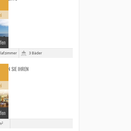
cian
ei
ufen
hlafzimmer
3 Bäder
ICHEN SIE IHREN
ei
ufen
2
m