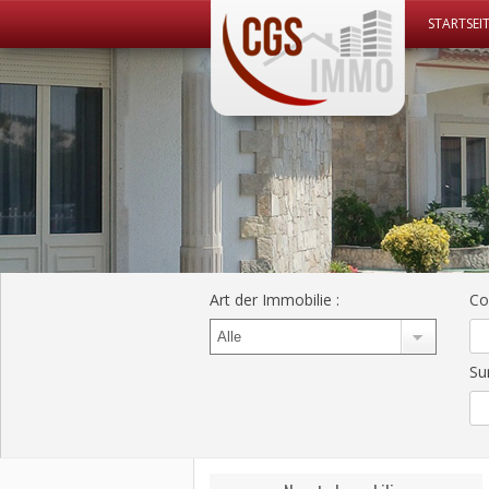
STARTSEI
CGS Immo Web
CGS Immo
Art der Immobilie
:
Co
Su