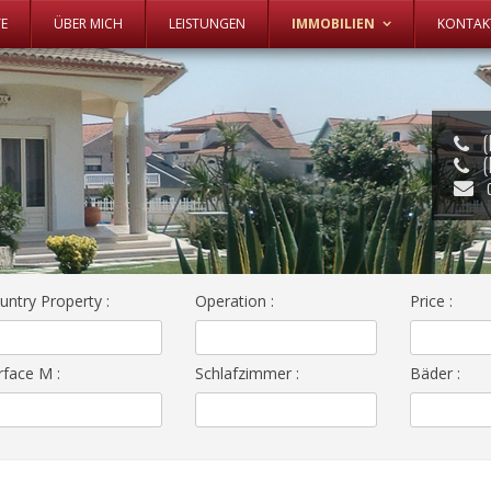
Zum Inhalt springen
TE
ÜBER MICH
LEISTUNGEN
IMMOBILIEN
KONTAK
(
(
untry Property
:
Operation
:
Price
:
rface M
:
Schlafzimmer
:
Bäder
: