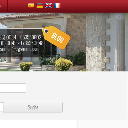
T
ES) 0034 - 653559602
DE) 0049 - 1735350648
carmen@cgsimmo.com