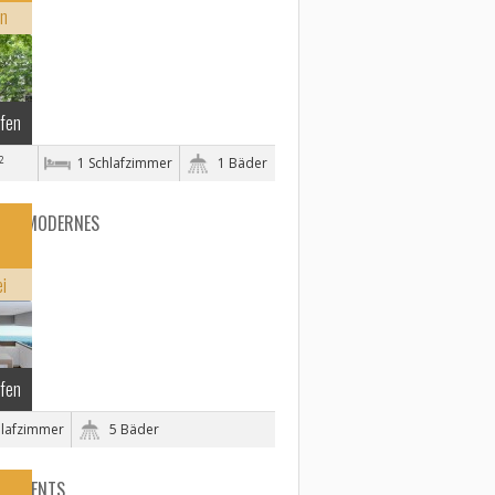
on
ufen
2
1 Schlafzimmer
1 Bäder
LA - MODERNES
 de
ei
ufen
hlafzimmer
5 Bäder
ARTMENTS