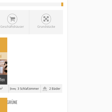
Geschäftshäuser
Grundstücke
NCE!
encian
ei
ufen
2
m
3 Schlafzimmer
2 Bäder
 INS GRÜNE
ony