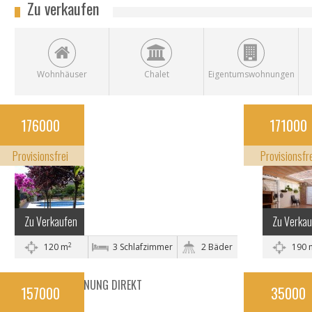
Zu verkaufen
Wohnhäuser
Chalet
Eigentumswohnungen
IN UNI-NÄHE
IHRE CHA
176000
171000
Gandía, Valencian
Gandía, Val
Community
Community
Provisionsfrei
Provisionsfr
Zu Verkaufen
Zu Verka
2
120 m
3 Schlafzimmer
2 Bäder
190 
HÜBSCHE WOHNUNG DIREKT
MIT BLICK
157000
35000
AM FOCKEBERG
Leipzig, Sax