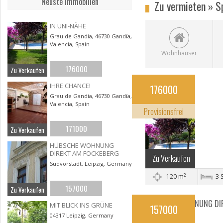
Neuste Immobilien
Zu vermieten » S
IN UNI-NÄHE
Grau de Gandia, 46730 Gandía,
Valencia, Spain
Wohnhäuser
176000
Zu Verkaufen
IN UNI-NÄHE
IHRE CHANCE!
176000
Gandía, Valencian
Grau de Gandia, 46730 Gandía,
Valencia, Spain
Community
Provisionsfrei
171000
Zu Verkaufen
HÜBSCHE WOHNUNG
DIREKT AM FOCKEBERG
Zu Verkaufen
Südvorstadt, Leipzig, Germany
2
120 m
3 
157000
Zu Verkaufen
HÜBSCHE WOHNUNG DI
MIT BLICK INS GRÜNE
157000
AM FOCKEBERG
04317 Leipzig, Germany