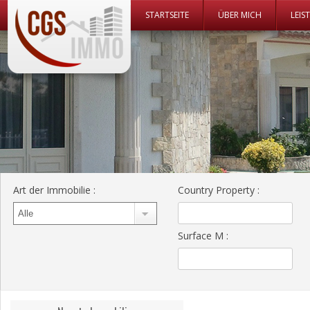
Zum Inhalt
STARTSEITE
ÜBER MICH
LEIS
CGS Immo Web
CGS Immo
Art der Immobilie
:
Country Property
:
Surface M
: