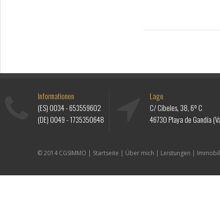
Informationen
Lage
(ES)
0034 - 653559602
C/ Cibeles, 38, 6º C
(DE)
0049 - 1735350648
46730 Playa de Gandía (Va
© 2014 CGSIMMO |
Startseite
|
Über mich
|
Leistungen
|
Immobil