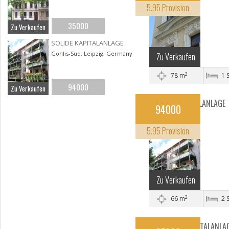
5.95 Provision
Leipzig, Saxony
35000
Zu Verkaufen
SOLIDE KAPITALANLAGE
Gohlis-Süd, Leipzig, Germany
Zu Verkaufen
2
78 m
1 
94000
Zu Verkaufen
SOLIDE KAPITALANLAGE
94000
Leipzig, Saxony
5.95 Provision
Zu Verkaufen
2
66 m
2 
DOPPELTE KAPITALANLA