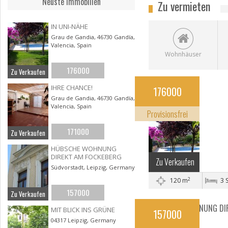
Neuste Immobilien
Zu vermieten
IN UNI-NÄHE
Grau de Gandia, 46730 Gandía,
Valencia, Spain
Wohnhäuser
176000
Zu Verkaufen
IN UNI-NÄHE
IHRE CHANCE!
176000
Gandía, Valencian
Grau de Gandia, 46730 Gandía,
Valencia, Spain
Community
Provisionsfrei
171000
Zu Verkaufen
HÜBSCHE WOHNUNG
DIREKT AM FOCKEBERG
Zu Verkaufen
Südvorstadt, Leipzig, Germany
2
120 m
3 
157000
Zu Verkaufen
HÜBSCHE WOHNUNG DI
MIT BLICK INS GRÜNE
157000
AM FOCKEBERG
04317 Leipzig, Germany