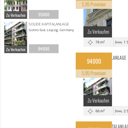
5.95 Provision
Leipzig, Saxony
35000
Zu Verkaufen
SOLIDE KAPITALANLAGE
Gohlis-Süd, Leipzig, Germany
Zu Verkaufen
2
78 m
1 
94000
Zu Verkaufen
SOLIDE KAPITALANLAGE
94000
Leipzig, Saxony
5.95 Provision
Zu Verkaufen
2
66 m
2 
DOPPELTE KAPITALANLA