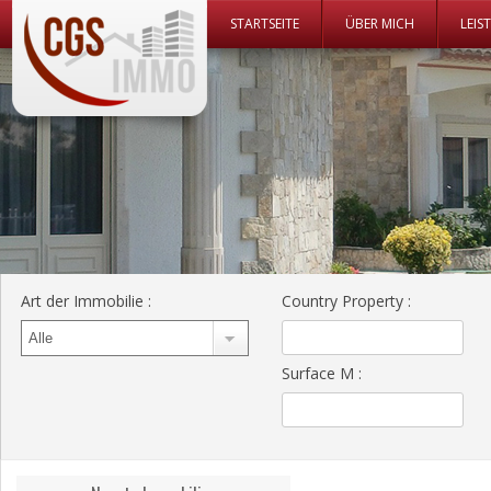
Zum Inhalt
STARTSEITE
ÜBER MICH
LEIS
CGS Immo Web
CGS Immo
Art der Immobilie
:
Country Property
:
Surface M
: