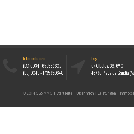
Informationen
Lage
(ES)
0034 - 653559602
C/ Cibeles, 38, 6º C
(DE)
0049 - 1735350648
46730 Playa de Gandía (Va
© 2014 CGSIMMO |
Startseite
|
Über mich
|
Leistungen
|
Immobil