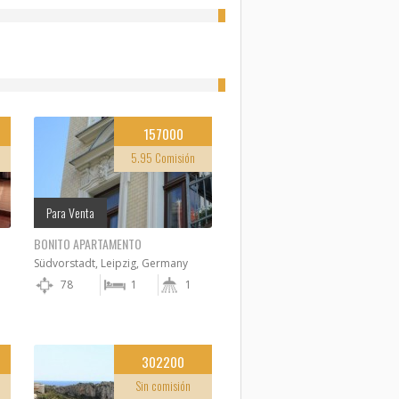
157000
5.95 Comisión
Para Venta
BONITO APARTAMENTO
Südvorstadt, Leipzig, Germany
78
1
1
302200
Sin comisión