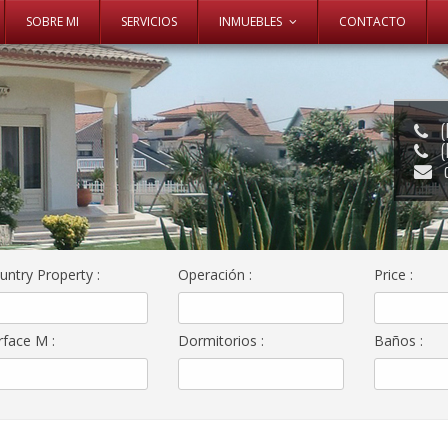
Ir al contenido
SOBRE MI
SERVICIOS
INMUEBLES
CONTACTO
(
(
untry Property
:
Operación
:
Price
:
rface M
:
Dormitorios
:
Baños
: