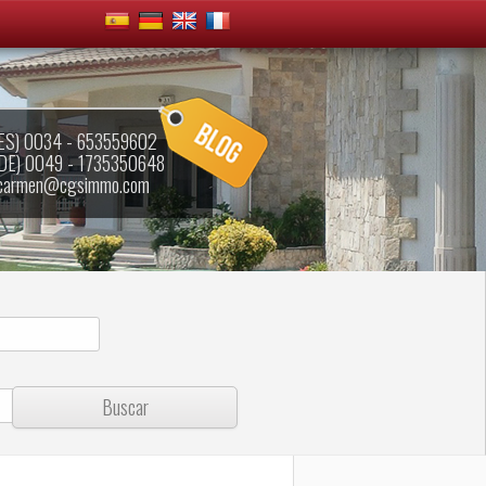
ES) 0034 - 653559602
DE) 0049 - 1735350648
carmen@cgsimmo.com