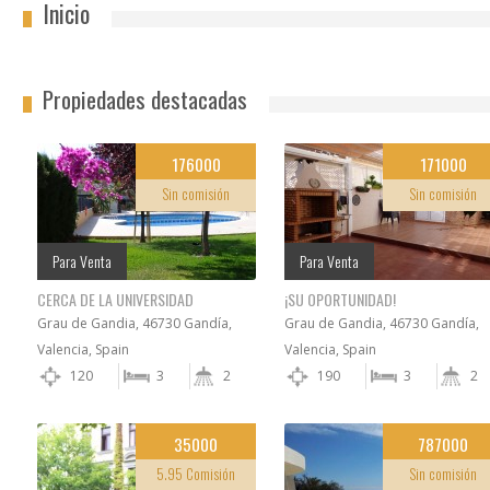
Inicio
Propiedades destacadas
176000
171000
Sin comisión
Sin comisión
Para Venta
Para Venta
CERCA DE LA UNIVERSIDAD
¡SU OPORTUNIDAD!
Grau de Gandia, 46730 Gandía,
Grau de Gandia, 46730 Gandía,
Valencia, Spain
Valencia, Spain
120
3
2
190
3
2
35000
787000
5.95 Comisión
Sin comisión