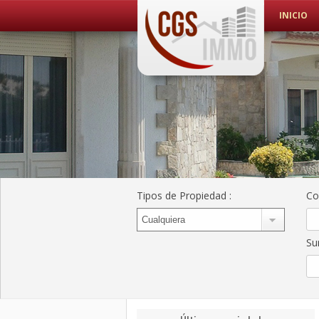
INICIO
CGS Immo Web
CGS Immo
Tipos de Propiedad
:
Co
Su