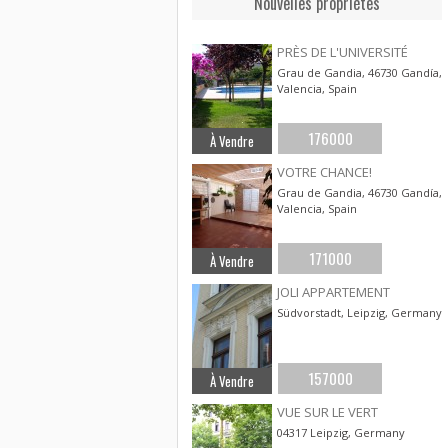
Nouvelles propriétes
PRÈS DE L'UNIVERSITÉ
Grau de Gandia, 46730 Gandía,
Valencia, Spain
176000
À Vendre
VOTRE CHANCE!
Grau de Gandia, 46730 Gandía,
Valencia, Spain
171000
À Vendre
JOLI APPARTEMENT
Südvorstadt, Leipzig, Germany
157000
À Vendre
VUE SUR LE VERT
04317 Leipzig, Germany