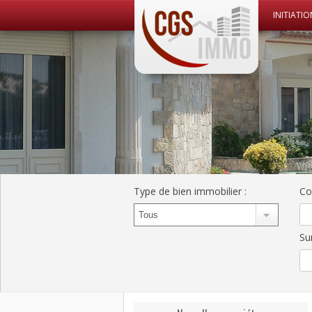
INITIATIO
CGS Immo Web
CGS Immo
Type de bien immobilier
:
Co
Su