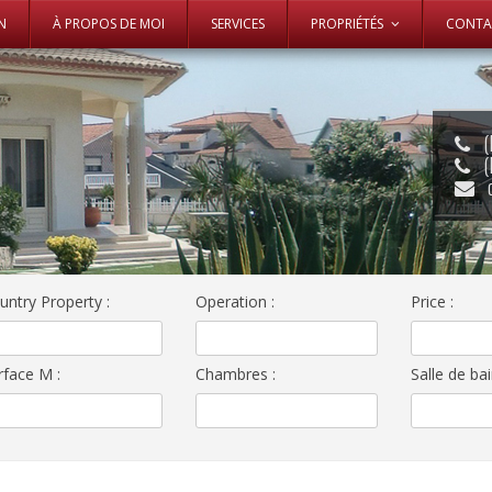
Skip to content
N
À PROPOS DE MOI
SERVICES
PROPRIÉTÉS
CONTA
(
(
untry Property
:
Operation
:
Price
:
rface M
:
Chambres
:
Salle de ba