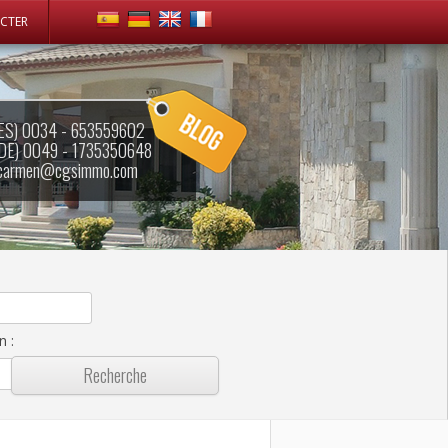
CTER
ES) 0034 - 653559602
DE) 0049 - 1735350648
carmen@cgsimmo.com
in
: