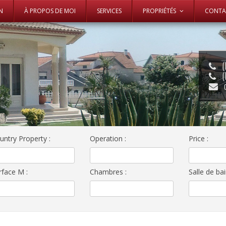
Skip to content
N
À PROPOS DE MOI
SERVICES
PROPRIÉTÉS
CONTA
(
(
untry Property
:
Operation
:
Price
:
rface M
:
Chambres
:
Salle de ba