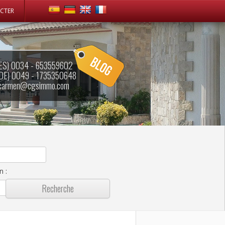
CTER
ES) 0034 - 653559602
DE) 0049 - 1735350648
carmen@cgsimmo.com
in
: