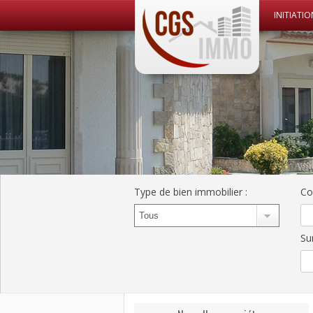
INITIATIO
CGS Immo Web
CGS Immo
Type de bien immobilier
:
Co
Su