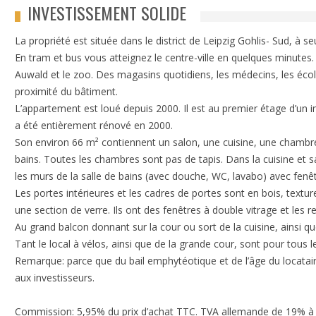
INVESTISSEMENT SOLIDE
La propriété est située dans le district de Leipzig Gohlis- Sud, à s
En tram et bus vous atteignez le centre-ville en quelques minutes.
Auwald et le zoo. Des magasins quotidiens, les médecins, les école
proximité du bâtiment.
L’appartement est loué depuis 2000. Il est au premier étage d’un
a été entièrement rénové en 2000.
Son environ 66 m² contiennent un salon, une cuisine, une chambre,
bains. Toutes les chambres sont pas de tapis. Dans la cuisine et sal
les murs de la salle de bains (avec douche, WC, lavabo) avec fenêt
Les portes intérieures et les cadres de portes sont en bois, textur
une section de verre. Ils ont des fenêtres à double vitrage et les 
Au grand balcon donnant sur la cour ou sort de la cuisine, ainsi que
Tant le local à vélos, ainsi que de la grande cour, sont pour tous l
Remarque: parce que du bail emphytéotique et de l’âge du locatair
aux investisseurs.
Commission: 5,95% du prix d’achat TTC. TVA allemande de 19% à p