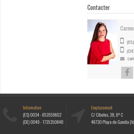
Contacter
Carme
(ES
(DE
ca
Information
Emplacement
(ES)
0034 - 653559602
C/ Cibeles, 38, 6º C
(DE)
0049 - 1735350648
46730 Playa de Gandía (Va