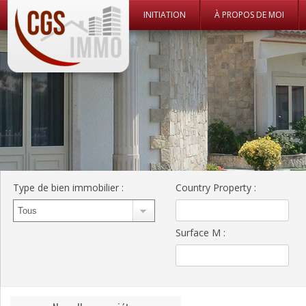
Skip to c
INITIATION
À PROPOS DE MOI
CGS Immo Web
CGS Immo
Type de bien immobilier
:
Country Property
:
Surface M
: