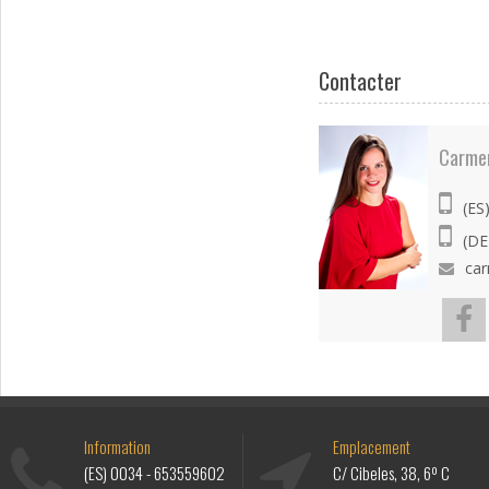
Contacter
Carme
(ES
(DE
ca
Information
Emplacement
(ES)
0034 - 653559602
C/ Cibeles, 38, 6º C