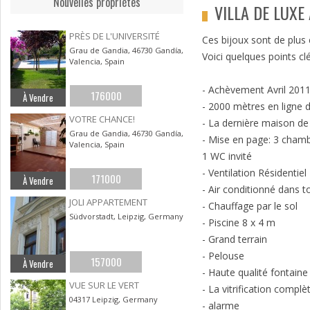
Nouvelles propriétes
VILLA DE LUXE
PRÈS DE L'UNIVERSITÉ
Ces bijoux sont de plus
Grau de Gandia, 46730 Gandía,
Voici quelques points clé
Valencia, Spain
- Achèvement Avril 201
176000
À Vendre
- 2000 mètres en ligne d
VOTRE CHANCE!
- La dernière maison de 
Grau de Gandia, 46730 Gandía,
- Mise en page: 3 chambr
Valencia, Spain
1 WC invité
- Ventilation Résidentiel
171000
À Vendre
- Air conditionné dans 
JOLI APPARTEMENT
- Chauffage par le sol
Südvorstadt, Leipzig, Germany
- Piscine 8 x 4 m
- Grand terrain
- Pelouse
157000
À Vendre
- Haute qualité fontain
VUE SUR LE VERT
- La vitrification compl
04317 Leipzig, Germany
- alarme