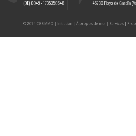
(DE)
0049 - 1735350648
46730 Playa de Gandía (Va
© 2014 CGSIMMO |
Initiation
|
À propos de moi
|
Services
|
Prop