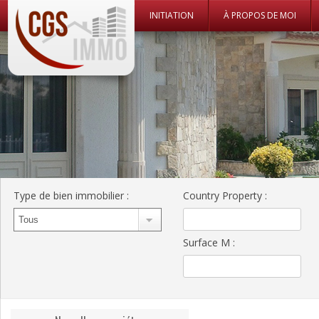
Skip to c
INITIATION
À PROPOS DE MOI
CGS Immo Web
CGS Immo
Type de bien immobilier
:
Country Property
:
Surface M
: