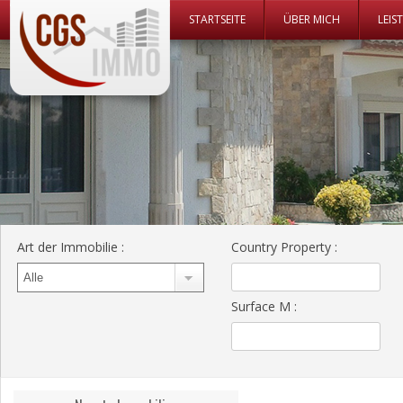
Zum Inhalt 
STARTSEITE
ÜBER MICH
LEIS
CGS Immo Web
CGS Immo
Art der Immobilie
:
Country Property
:
Surface M
: