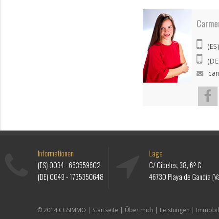
Carme
(ES
(DE
ca
Informationen
Lage
(ES)
0034 - 653559602
C/ Cibeles, 38, 6º C
(DE)
0049 - 1735350648
46730 Playa de Gandía (Va
© 2014 CGSIMMO |
Startseite
|
Über mich
|
Leistungen
|
Immobil