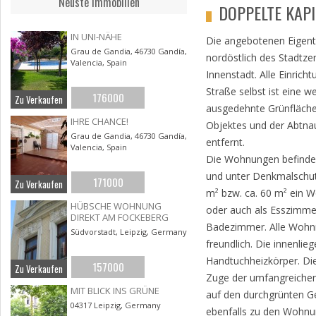
Neuste Immobilien
DOPPELTE KAP
IN UNI-NÄHE
Die angebotenen Eigent
Grau de Gandia, 46730 Gandía,
nordöstlich des Stadtze
Valencia, Spain
Innenstadt. Alle Einrich
Straße selbst ist eine 
176000
Zu Verkaufen
ausgedehnte Grünflächen
IHRE CHANCE!
Objektes und der Abtnau
Grau de Gandia, 46730 Gandía,
entfernt.
Valencia, Spain
Die Wohnungen befinden
und unter Denkmalschut
171000
Zu Verkaufen
m² bzw. ca. 60 m² ein W
HÜBSCHE WOHNUNG
oder auch als Esszimme
DIREKT AM FOCKEBERG
Badezimmer. Alle Wohn
Südvorstadt, Leipzig, Germany
freundlich. Die innenl
Handtuchheizkörper. Die
157000
Zu Verkaufen
Zuge der umfangreichen
MIT BLICK INS GRÜNE
auf den durchgrünten Ge
04317 Leipzig, Germany
ebenfalls zu den Wohnu